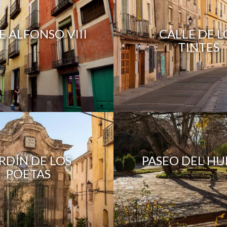
E ALFONSO VIII
CALLE DE L
TINTES
RDÍN DE LOS
PASEO DEL H
POETAS