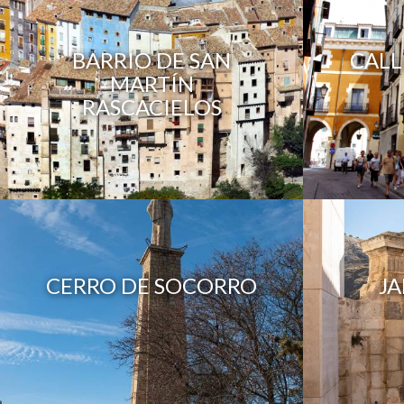
BARRIO DE SAN
CALL
MARTÍN
RASCACIELOS
CERRO DE SOCORRO
JA