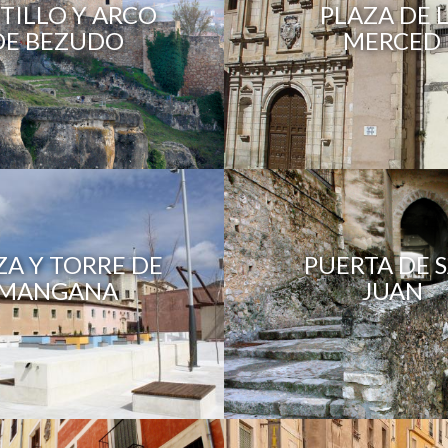
TILLO Y ARCO
PLAZA DE 
DE BEZUDO
MERCED
ZA Y TORRE DE
PUERTA DE 
MANGANA
JUAN