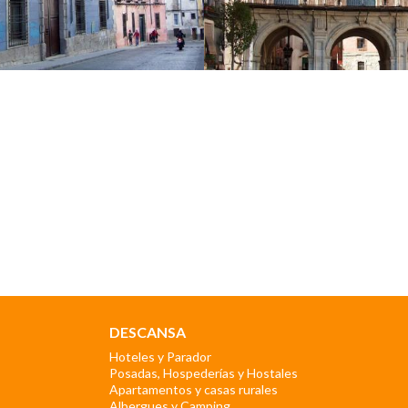
DESCANSA
Hoteles y Parador
Posadas, Hospederías y Hostales
Apartamentos y casas rurales
Albergues y Camping