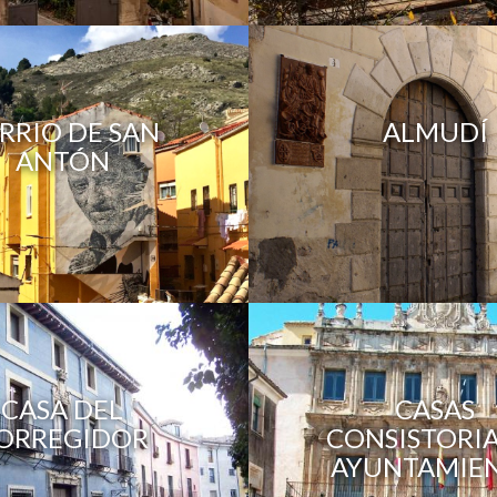
RRIO DE SAN
ALMUDÍ
ANTÓN
CASA DEL
CASAS
ORREGIDOR
CONSISTORIA
AYUNTAMIE