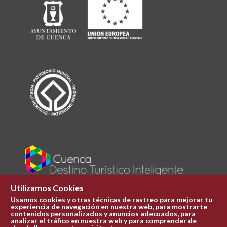
Utilizamos Cookies
Usamos cookies y otras técnicas de rastreo para mejorar tu
experiencia de navegación en nuestra web, para mostrarte
Plaza Mayor 1
contenidos personalizados y anuncios adecuados, para
969 241 051
analizar el tráfico en nuestra web y para comprender de