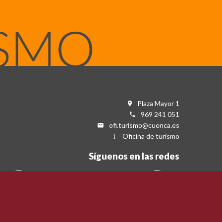
Plaza Mayor 1
969 241 051
ofi.turismo@cuenca.es
Oficina de turismo
Síguenos en las redes