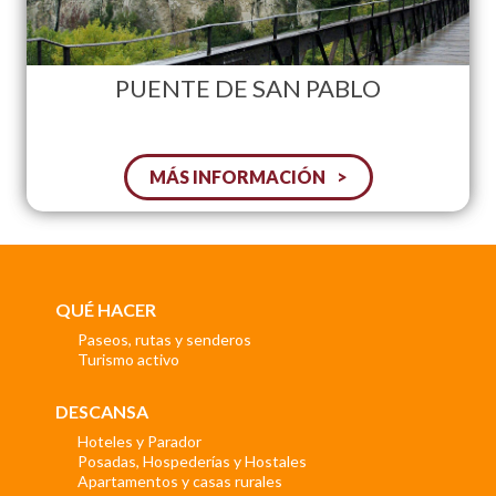
PUENTE DE SAN PABLO
MÁS INFORMACIÓN
QUÉ HACER
Paseos, rutas y senderos
Turismo activo
DESCANSA
Hoteles y Parador
Posadas, Hospederías y Hostales
Apartamentos y casas rurales