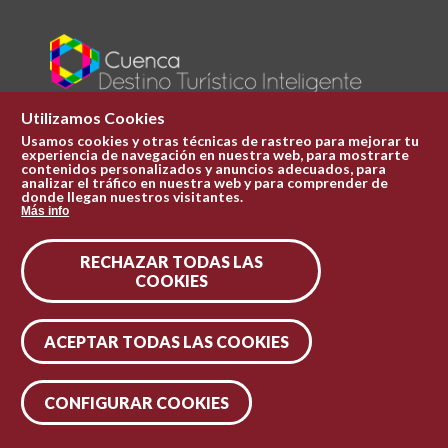
Utilizamos Cookies
Usamos cookies y otras técnicas de rastreo para mejorar tu
experiencia de navegación en nuestra web, para mostrarte
Plaza Mayor 1
contenidos personalizados y anuncios adecuados, para
969 241 051
analizar el tráfico en nuestra web y para comprender de
donde llegan nuestros visitantes.
ofi.turismo@cuenca.es
Más info
Oficina de turismo
RECHAZAR TODAS LAS
Síguenos en las redes
COOKIES
ACEPTAR TODAS LAS COOKIES
CONFIGURAR COOKIES