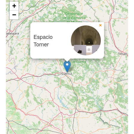
+
−
×
Espacio
Torner