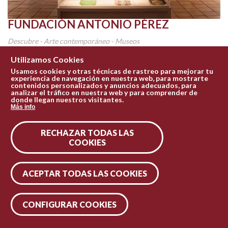
FUNDACIÓN ANTONIO PÉREZ
Descubre - Arte contemporáneo - Museos
La Fundación es, ante todo, la vida de Antonio Pérez. Su colección
Utilizamos Cookies
es fruto de la confluencia de dos grandes...
Usamos cookies y otras técnicas de rastreo para mejorar tu
experiencia de navegación en nuestra web, para mostrarte
contenidos personalizados y anuncios adecuados, para
Conócelo
analizar el tráfico en nuestra web y para comprender de
donde llegan nuestros visitantes.
Más info
RECHAZAR TODAS LAS
COOKIES
ACEPTAR TODAS LAS COOKIES
CONFIGURAR COOKIES
Leaflet
| Tiles © Esri — Esri, DeLorme, NAVTEQ, TomTom, Intermap, iPC, USGS, FAO, NPS, NRCAN, GeoBase, Kadaster NL, Ordnance Survey, Esri Japan, METI, Esri China (Hong Kong), and the GIS User Community