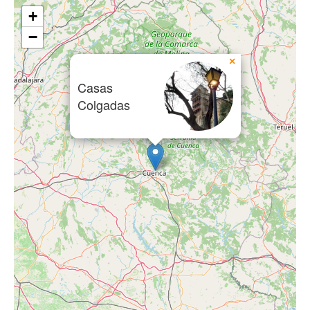
+
−
×
Casas
Colgadas