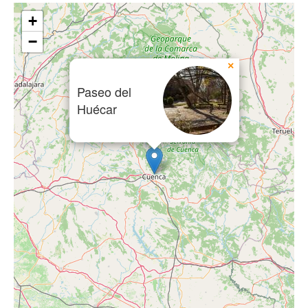
+
−
×
Paseo del
Huécar