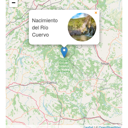
−
×
Nacimiento
del Río
Cuervo
Leaflet
| ©
OpenStreetMap