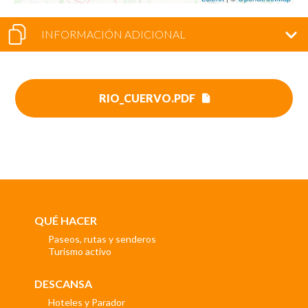
INFORMACIÓN ADICIONAL
RIO_CUERVO.PDF
QUÉ HACER
Paseos, rutas y senderos
Turismo activo
DESCANSA
Hoteles y Parador