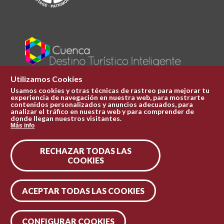
Utilizamos Cookies
Usamos cookies y otras técnicas de rastreo para mejorar tu
experiencia de navegación en nuestra web, para mostrarte
Plaza Mayor 1
contenidos personalizados y anuncios adecuados, para
969 241 051
analizar el tráfico en nuestra web y para comprender de
donde llegan nuestros visitantes.
ofi.turismo@cuenca.es
Más info
Oficina de turismo
RECHAZAR TODAS LAS
Síguenos en las redes
COOKIES
ACEPTAR TODAS LAS COOKIES
CONFIGURAR COOKIES