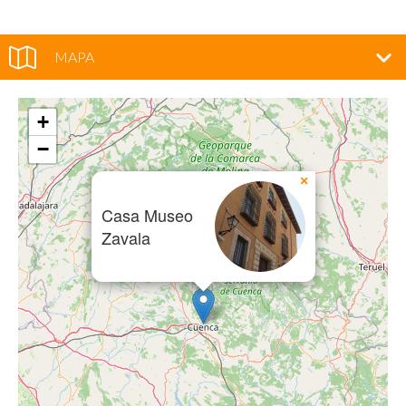
MAPA
+
−
×
Casa Museo
Zavala