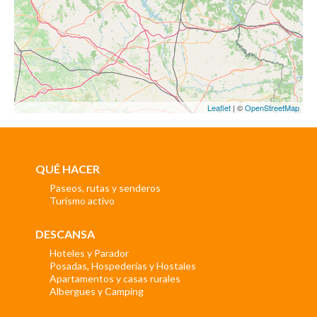
Leaflet
| ©
OpenStreetMap
QUÉ HACER
Paseos, rutas y senderos
Turismo activo
DESCANSA
Hoteles y Parador
Posadas, Hospederías y Hostales
Apartamentos y casas rurales
Albergues y Camping