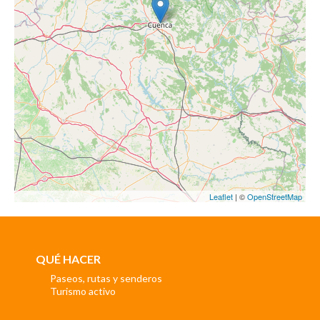
Leaflet
| ©
OpenStreetMap
QUÉ HACER
Paseos, rutas y senderos
Turismo activo