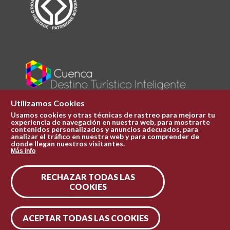
Utilizamos Cookies
Usamos cookies y otras técnicas de rastreo para mejorar tu
experiencia de navegación en nuestra web, para mostrarte
Plaza Mayor 1
contenidos personalizados y anuncios adecuados, para
969 241 051
analizar el tráfico en nuestra web y para comprender de
donde llegan nuestros visitantes.
ofi.turismo@cuenca.es
Más info
Oficina de turismo
RECHAZAR TODAS LAS
Síguenos en las redes
COOKIES
ACEPTAR TODAS LAS COOKIES