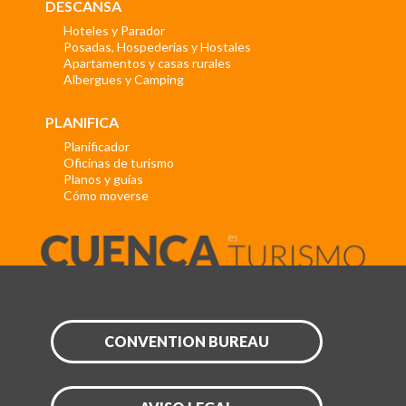
DESCANSA
Hoteles y Parador
Posadas, Hospederías y Hostales
Apartamentos y casas rurales
Albergues y Camping
PLANIFICA
Planificador
Oficinas de turismo
Planos y guías
Cómo moverse
CONVENTION BUREAU