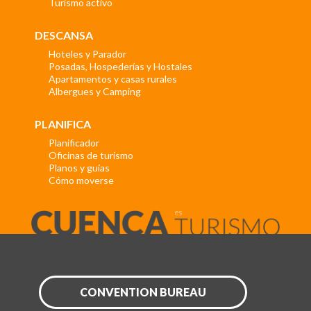
Turismo activo
DESCANSA
Hoteles y Parador
Posadas, Hospederías y Hostales
Apartamentos y casas rurales
Albergues y Camping
PLANIFICA
Planificador
Oficinas de turismo
Planos y guías
Cómo moverse
CONVENTION BUREAU