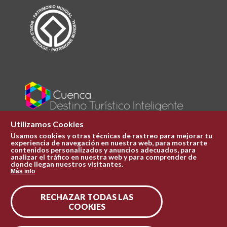
Utilizamos Cookies
Usamos cookies y otras técnicas de rastreo para mejorar tu
experiencia de navegación en nuestra web, para mostrarte
Plaza Mayor 1
contenidos personalizados y anuncios adecuados, para
969 241 051
analizar el tráfico en nuestra web y para comprender de
donde llegan nuestros visitantes.
ofi.turismo@cuenca.es
Más info
Oficina de turismo
RECHAZAR TODAS LAS
Síguenos en las redes
COOKIES