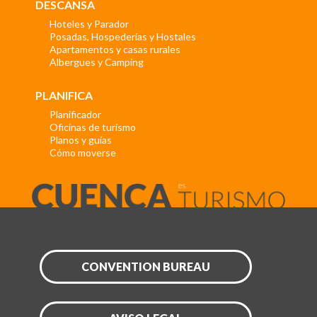
DESCANSA
Hoteles y Parador
Posadas, Hospederías y Hostales
Apartamentos y casas rurales
Albergues y Camping
PLANIFICA
Planificador
Oficinas de turismo
Planos y guías
Cómo moverse
CONVENTION BUREAU