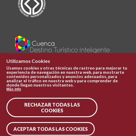
Utilizamos Cookies
Usamos cookies y otras técnicas de rastreo para mejorar tu
experiencia de navegación en nuestra web, para mostrarte
Plaza Mayor 1
contenidos personalizados y anuncios adecuados, para
969 241 051
analizar el tráfico en nuestra web y para comprender de
donde llegan nuestros visitantes.
ofi.turismo@cuenca.es
Más info
Oficina de turismo
RECHAZAR TODAS LAS
Síguenos en las redes
COOKIES
ACEPTAR TODAS LAS COOKIES