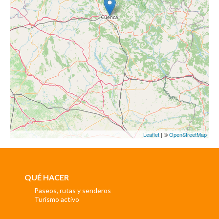
Leaflet
| ©
OpenStreetMap
QUÉ HACER
Paseos, rutas y senderos
Turismo activo