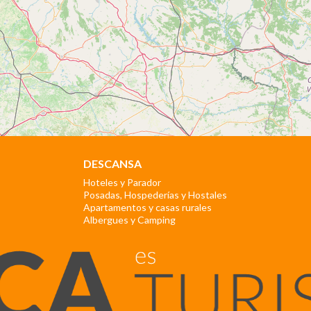
DESCANSA
Hoteles y Parador
Posadas, Hospederías y Hostales
Apartamentos y casas rurales
Albergues y Camping