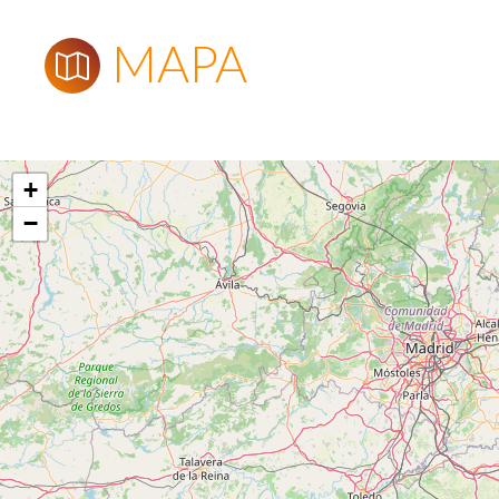
MAPA
+
−