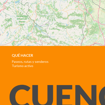
QUÉ HACER
Paseos, rutas y senderos
Turismo activo