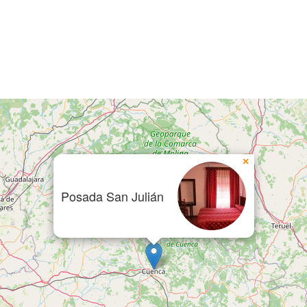
×
Posada San Julián