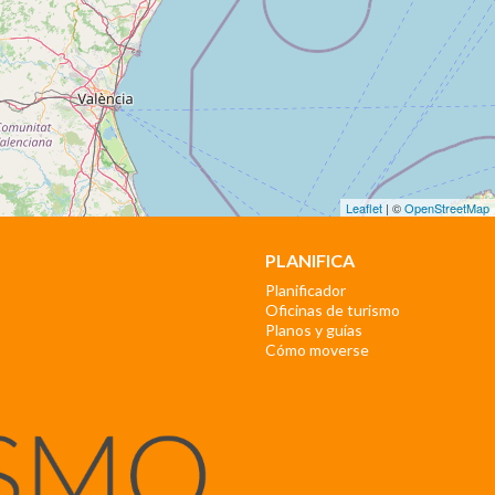
Leaflet
| ©
OpenStreetMap
PLANIFICA
Planificador
Oficinas de turismo
Planos y guías
Cómo moverse