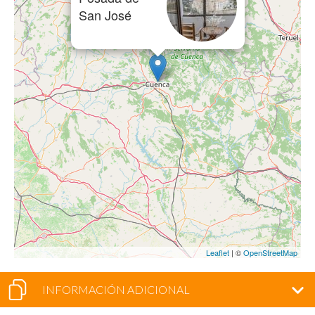
San José
Leaflet
| ©
OpenStreetMap
INFORMACIÓN ADICIONAL