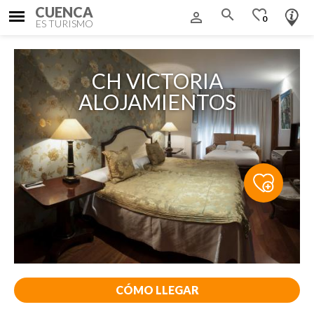
CUENCA
search
favorite_border
person_outline
0
ES TURISMO
CH VICTORIA
ALOJAMIENTOS
CÓMO LLEGAR