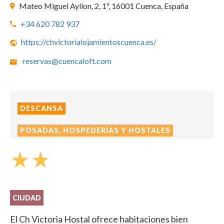
Mateo Miguel Ayllon, 2, 1ª, 16001 Cuenca, España
+34 620 782 937
https://chvictorialojamientoscuenca.es/
reservas@cuencaloft.com
DESCANSA
POSADAS, HOSPEDERÍAS Y HOSTALES
star_rate
star_rate
CIUDAD
El Ch Victoria Hostal ofrece habitaciones bien